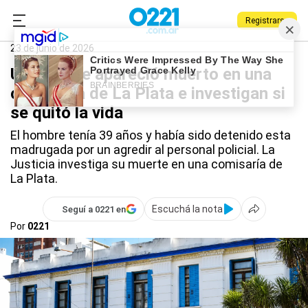
Registrarse
0221.com.ar
Policiales
La Plata
23 de junio de 2026
Un hombre apareció muerto en una
comisaría de La Plata e investigan si
se quitó la vida
El hombre tenía 39 años y había sido detenido esta
madrugada por un agredir al personal policial. La
Justicia investiga su muerte en una comisaría de
La Plata.
Escuchá la nota
Seguí a 0221 en
Por
0221