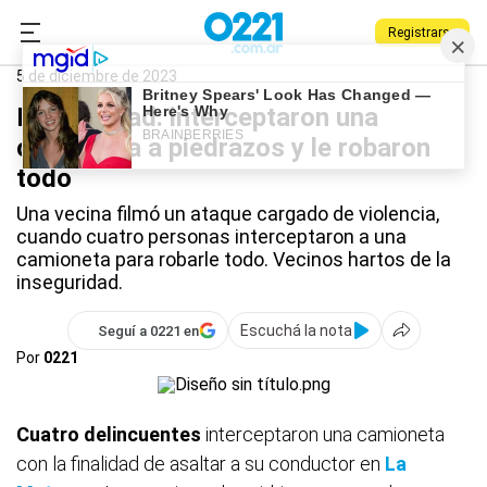
Registrarse
0221.com.ar
Policiales
Inseguridad
5 de diciembre de 2023
Inseguridad: interceptaron una
camioneta a piedrazos y le robaron
todo
Una vecina filmó un ataque cargado de violencia,
cuando cuatro personas interceptaron a una
camioneta para robarle todo. Vecinos hartos de la
inseguridad.
Escuchá la nota
Seguí a 0221 en
Por
0221
Cuatro delincuentes
interceptaron una camioneta
con la finalidad de asaltar a su conductor en
La