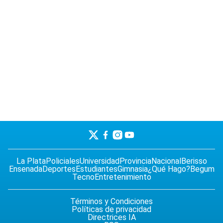
La Plata
Policiales
Universidad
Provincia
Nacional
Berisso
Ensenada
Deportes
Estudiantes
Gimnasia
¿Qué Hago?
Begum
Tecno
Entretenimiento
Términos y Condiciones
Políticas de privacidad
Directrices IA