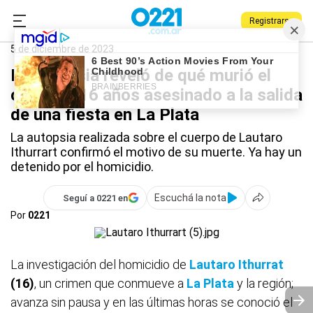
Registrarse
0221.com.ar
La Plata
5 de diciembre de 2023
La autopsia reveló de qué murió el
chico de 16 años asesinado a la salida
de una fiesta en La Plata
La autopsia realizada sobre el cuerpo de Lautaro
Ithurrart confirmó el motivo de su muerte. Ya hay un
detenido por el homicidio.
Escuchá la nota
Seguí a 0221 en
Por
0221
La investigación del homicidio de
Lautaro Ithurrat
(16)
, un crimen que conmueve a
La Plata
y la región;
avanza sin pausa y en las últimas horas se conoció el