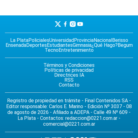
La Plata
Policiales
Universidad
Provincia
Nacional
Berisso
Ensenada
Deportes
Estudiantes
Gimnasia
¿Qué Hago?
Begum
Tecno
Entretenimiento
Términos y Condiciones
Políticas de privacidad
Directrices IA
RSS
Contacto
Regristro de propiedad en trámite - Final Contenidos SA -
Editor responsable: Carlos E. Marino - Edición Nº 3037 - 08
de agosto de 2026 - Afiliado a ADEPA - Calle 49 Nº 609 -
La Plata - Contactos:
redaccion@0221.com.ar
-
comercial@0221.com.ar