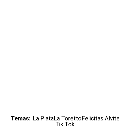
Temas:
La Plata
La Toretto
Felicitas Alvite
Tik Tok