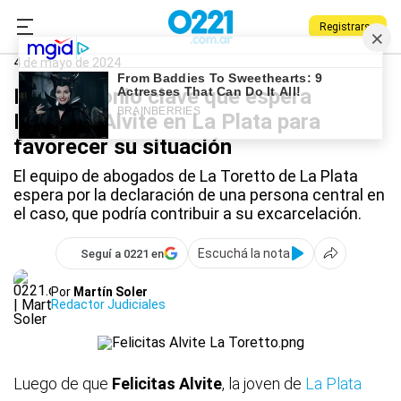
Registrarse
0221.com.ar
Policiales
La Plata
4 de mayo de 2024
El testimonio clave que espera
Felicitas Alvite en La Plata para
favorecer su situación
El equipo de abogados de La Toretto de La Plata
espera por la declaración de una persona central en
el caso, que podría contribuir a su excarcelación.
Escuchá la nota
Seguí a 0221 en
Por
Martín Soler
Redactor Judiciales
Luego de que
Felicitas Alvite
, la joven de
La Plata