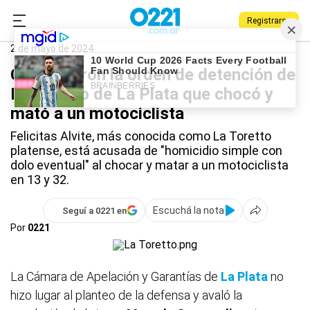
Registrarse
0221.com.ar
La Plata
Policiales
La Toretto
2 de mayo de 2024
Confirmaron la orden de detención de
La Toretto de La Plata que chocó y
mató a un motociclista
Felicitas Alvite, más conocida como La Toretto
platense, está acusada de "homicidio simple con
dolo eventual" al chocar y matar a un motociclista
en 13 y 32.
Escuchá la nota
Seguí a 0221 en
Por
0221
La Cámara de Apelación y Garantías de
La Plata
no
hizo lugar al planteo de la defensa y avaló la