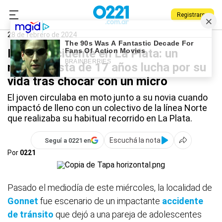
Registrarse
0221.com.ar
Policiales
La Plata
28 de febrero de 2024
Brutal accidente en La Plata: un
motociclista de 17 años lucha por su
vida tras chocar con un micro
El joven circulaba en moto junto a su novia cuando
impactó de lleno con un colectivo de la línea Norte
que realizaba su habitual recorrido en La Plata.
Escuchá la nota
Seguí a 0221 en
Por
0221
Pasado el mediodía de este miércoles, la localidad de
Gonnet
fue escenario de un impactante
accidente
de tránsito
que dejó a una pareja de adolescentes