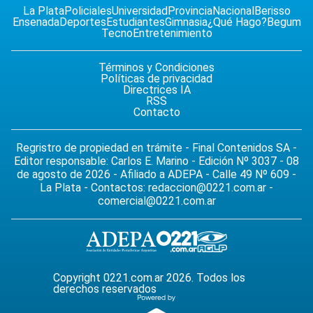
La Plata
Policiales
Universidad
Provincia
Nacional
Berisso
Ensenada
Deportes
Estudiantes
Gimnasia
¿Qué Hago?
Begum
Tecno
Entretenimiento
Términos y Condiciones
Políticas de privacidad
Directrices IA
RSS
Contacto
Regristro de propiedad en trámite - Final Contenidos SA -
Editor responsable: Carlos E. Marino - Edición Nº 3037 - 08
de agosto de 2026 - Afiliado a ADEPA - Calle 49 Nº 609 -
La Plata - Contactos:
redaccion@0221.com.ar
-
comercial@0221.com.ar
Copyright 0221.com.ar 2026. Todos los
derechos reservados