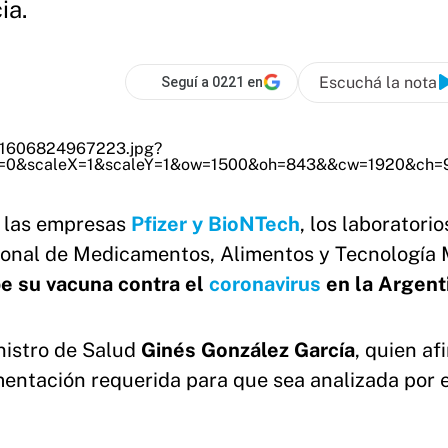
ia.
Escuchá la nota
Seguí a 0221 en
a las empresas
Pfizer y BioNTech
, los laboratorio
ional de Medicamentos, Alimentos y Tecnología
be su vacuna contra el
coronavirus
en la Argent
nistro de Salud
Ginés González García
, quien af
entación requerida para que sea analizada por e