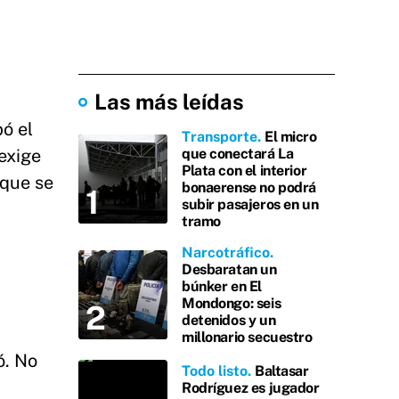
Las más leídas
pó el
Transporte
El micro
"exige
que conectará La
Plata con el interior
 que se
bonaerense no podrá
subir pasajeros en un
tramo
Narcotráfico
Desbaratan un
búnker en El
Mondongo: seis
detenidos y un
millonario secuestro
ó. No
Todo listo
Baltasar
Rodríguez es jugador