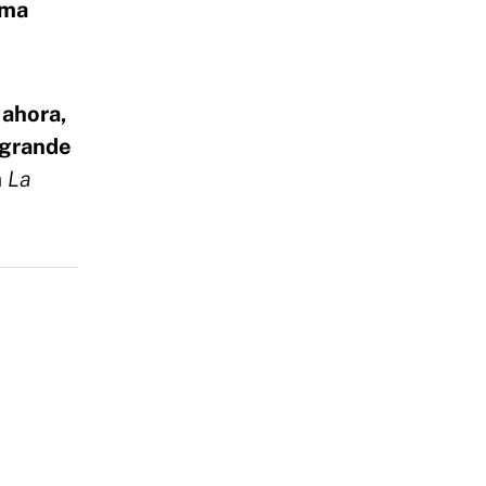
rma
 ahora,
 grande
a
La