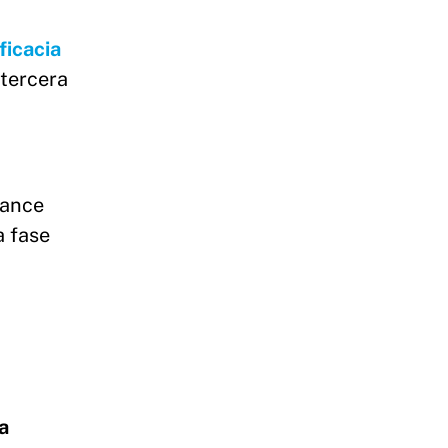
icacia
 tercera
vance
a fase
a