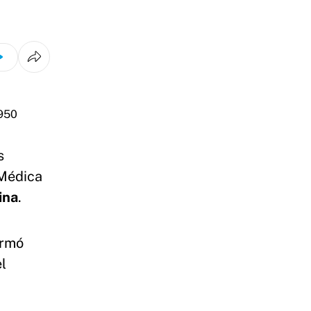
s
 Médica
ina
.
irmó
l