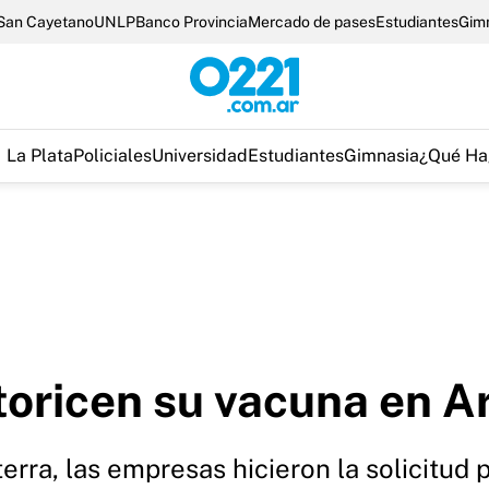
San Cayetano
UNLP
Banco Provincia
Mercado de pases
Estudiantes
Gim
La Plata
Policiales
Universidad
Estudiantes
Gimnasia
¿Qué Ha
utoricen su vacuna en A
terra, las empresas hicieron la solicitud 