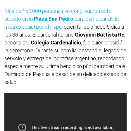
Más de 150.000 personas se congregaron este
sábado en la
Plaza San Pedro
para participar de la
misa exequial por el Papa
, quien falleció hace 5 días a
los 88 años. El cardenal italiano
Giovanni Battista Re
,
decano del
Colegio Cardenalicio
, fue quien presidió
la ceremonia. Durante su homilía, destacó el legado de
servicio y entrega del pontífice argentino, recordando
especialmente su última bendición pública impartida el
Domingo de Pascua, a pesar de su delicado estado de
salud.