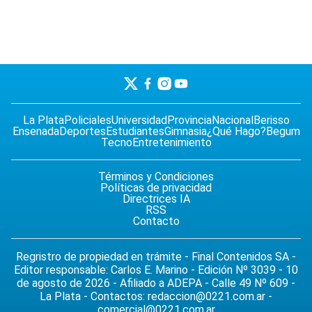
La Plata
Policiales
Universidad
Provincia
Nacional
Berisso
Ensenada
Deportes
Estudiantes
Gimnasia
¿Qué Hago?
Begum
Tecno
Entretenimiento
Términos y Condiciones
Políticas de privacidad
Directrices IA
RSS
Contacto
Regristro de propiedad en trámite - Final Contenidos SA -
Editor responsable: Carlos E. Marino - Edición Nº 3039 - 10
de agosto de 2026 - Afiliado a ADEPA - Calle 49 Nº 609 -
La Plata - Contactos:
redaccion@0221.com.ar
-
comercial@0221.com.ar