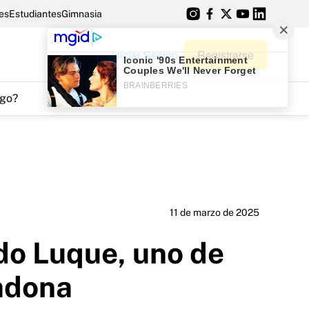
es
Estudiantes
Gimnasia
Iniciar Sesión
Registrarse
go?
11 de marzo de 2025
do Luque, uno de
adona