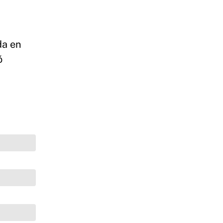
da en
ó