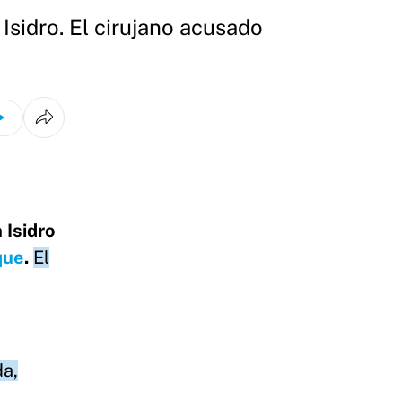
Isidro. El cirujano acusado
 Isidro
que
.
El
da,