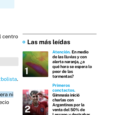
l centro
Las más leídas
Atención
En medio
de las lluvias y con
alerta naranja, ¿a
qué hora se espera lo
peor de las
tormentas?
bolista
.
Primeros
conctactos
era ni
Gimnasia inició
charlas con
ecio
Argentinos por la
venta del 50% de
Lescano y destrabar