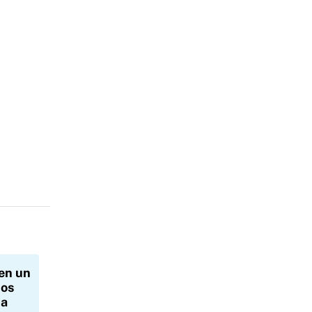
en un
tos
ta