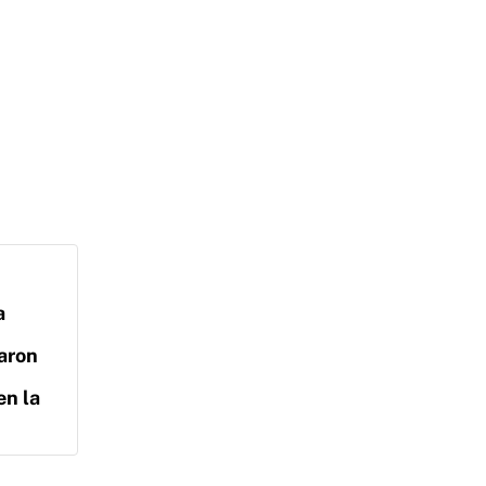
a
aron
en la