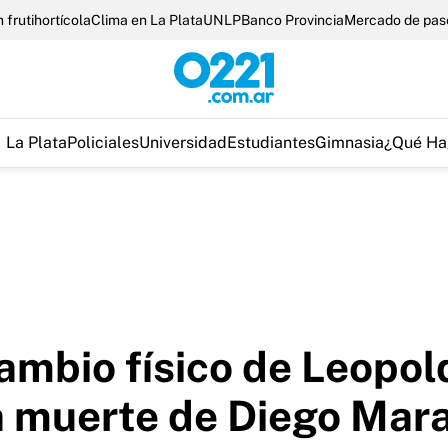
 frutihortícola
Clima en La Plata
UNLP
Banco Provincia
Mercado de pas
La Plata
Policiales
Universidad
Estudiantes
Gimnasia
¿Qué Ha
ambio físico de Leopol
la muerte de Diego Mar