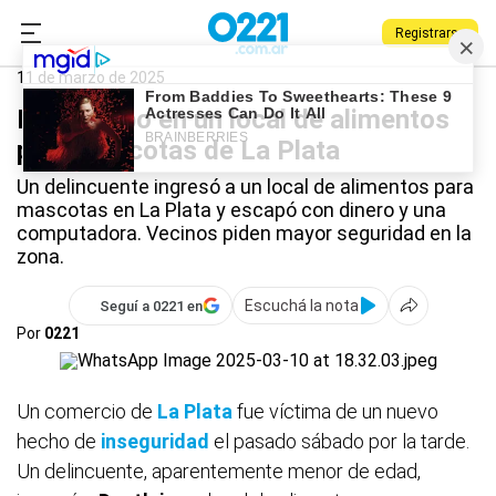
Registrarse
0221.com.ar
Policiales
La Plata
11 de marzo de 2025
Fugaz robo en un local de alimentos
para mascotas de La Plata
Un delincuente ingresó a un local de alimentos para
mascotas en La Plata y escapó con dinero y una
computadora. Vecinos piden mayor seguridad en la
zona.
Escuchá la nota
Seguí a 0221 en
Por
0221
Un comercio de
La Plata
fue víctima de un nuevo
hecho de
inseguridad
el pasado sábado por la tarde.
Un delincuente, aparentemente menor de edad,