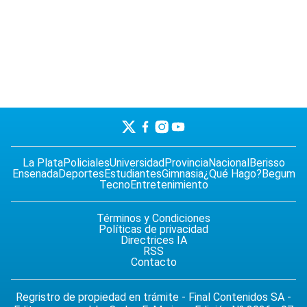
La Plata
Policiales
Universidad
Provincia
Nacional
Berisso
Ensenada
Deportes
Estudiantes
Gimnasia
¿Qué Hago?
Begum
Tecno
Entretenimiento
Términos y Condiciones
Políticas de privacidad
Directrices IA
RSS
Contacto
Regristro de propiedad en trámite - Final Contenidos SA -