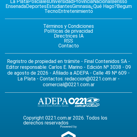
La Plata
Policiales
Universidad
Provincia
Nacional
Berisso
Ensenada
Deportes
Estudiantes
Gimnasia
¿Qué Hago?
Begum
Tecno
Entretenimiento
Términos y Condiciones
Políticas de privacidad
Directrices IA
RSS
Contacto
Regristro de propiedad en trámite - Final Contenidos SA -
Editor responsable: Carlos E. Marino - Edición Nº 3038 - 09
de agosto de 2026 - Afiliado a ADEPA - Calle 49 Nº 609 -
La Plata - Contactos:
redaccion@0221.com.ar
-
comercial@0221.com.ar
Copyright 0221.com.ar 2026. Todos los
derechos reservados