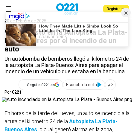
Registrarse
0221.com.ar
La Plata
Autopista La Plata-Buenos Aires
20 de febrero de 2025
Video: susto en la Autopista La Plata-
Buenos Aires por el incendio de un
auto
Un autobomba de bomberos llegó al kilómetro 24 de
la autopista La Plata-Buenos Aires para apagar el
incendio de un vehículo que estaba en la banquina.
Escuchá la nota
Seguí a 0221 en
Por
0221
En horas de la tarde del jueves, un auto se incendió a la
altura del kilómetro 24 de la
Autopista La Plata-
Buenos Aires
lo cual generó alarma en la zona,