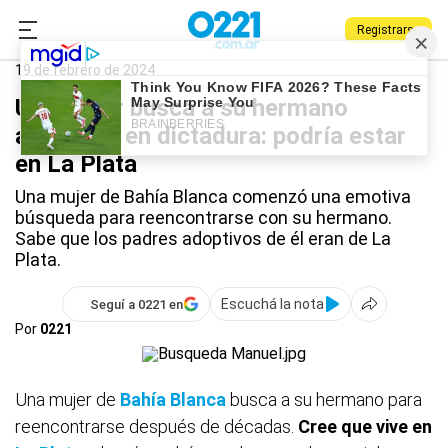
Registrarse
0221.com.ar
La Plata
La Plata
19 de febrero de 2024
Una mujer busca a su hermano
adoptado en dictadura: podría estar
en La Plata
Una mujer de Bahía Blanca comenzó una emotiva
búsqueda para reencontrarse con su hermano.
Sabe que los padres adoptivos de él eran de La
Plata.
Escuchá la nota
Seguí a 0221 en
Por
0221
Una mujer de
Bahía Blanca
busca a su hermano para
reencontrarse después de décadas.
Cree que vive en