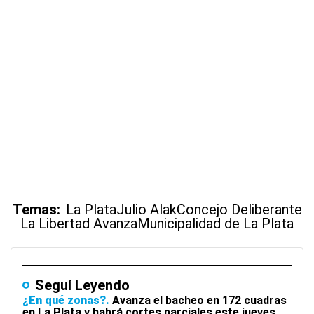
Temas:
La Plata
Julio Alak
Concejo Deliberante
La Libertad Avanza
Municipalidad de La Plata
Seguí Leyendo
¿En qué zonas?
Avanza el bacheo en 172 cuadras
en La Plata y habrá cortes parciales este jueves