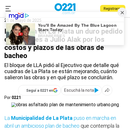
Registrarse
0221.com.ar
La Plata
La Plata
21 de mayo de 2025
Presentan en La Plata un duro pedido
de informes a Julio Alak por los
costos y plazos de las obras de
bacheo
El bloque de LLA pidió al Ejecutivo que detalle qué
cuadras de La Plata se están mejorando, cuánto
salieron las obras y en qué plazo se concluirán.
Escuchá la nota
Seguí a 0221 en
Por
0221
La
Municipalidad de
La Plata
puso en marcha en
abril un ambicioso plan de bacheo
que contempla la