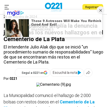
Registrarse
0221.com.ar
La Plata
Cementerio de La Plata
26 de febrero de 2024
La Municipalidad amplía la denuncia
judicial tras los nuevos hallazgos en el
Cementerio de La Plata
El intendente Julio Alak dijo que se inició "un
procedimiento sumario de responsabilidades" luego
de que se encontraran más restos en el
Cementerio de La Plata.
Escuchá la nota
Seguí a 0221 en
Por
0221
La Municipalidad comunicó el hallazgo de 2.000
bolsas con restos óseos en el
Cementerio de La