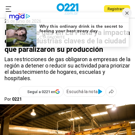
Registrarse
0221.com.ar
La Plata
Gas
25 de junio de 2026
La falta de gas en La Plata ya impacta
en tres industrias claves de la ciudad
que paralizaron su producción
Las restricciones de gas obligaron a empresas de la
región a detener o reducir su actividad para priorizar
el abastecimiento de hogares, escuelas y
hospitales.
Escuchá la nota
Seguí a 0221 en
Por
0221