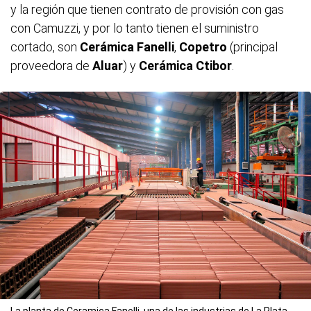
y la región que tienen contrato de provisión con gas
con Camuzzi, y por lo tanto tienen el suministro
cortado, son
Cerámica Fanelli
,
Copetro
(principal
proveedora de
Aluar
) y
Cerámica Ctibor
.
La planta de Ceramica Fanelli, una de las industrias de La Plata