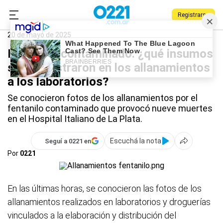
Registrarse
0221.com.ar
La Plata
Fentanilo
20 de mayo de 2025
Fentanilo contaminado: ¿qué insumos
se secuestraron en los allanamientos
a los laboratorios?
Se conocieron fotos de los allanamientos por el
fentanilo contaminado que provocó nueve muertes
en el Hospital Italiano de La Plata.
Escuchá la nota
Seguí a 0221 en
Por
0221
En las últimas horas, se conocieron las fotos de los
allanamientos realizados en laboratorios y droguerías
vinculados a la elaboración y distribución del