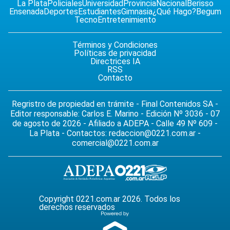
La Plata
Policiales
Universidad
Provincia
Nacional
Berisso
Ensenada
Deportes
Estudiantes
Gimnasia
¿Qué Hago?
Begum
Tecno
Entretenimiento
Términos y Condiciones
Políticas de privacidad
Directrices IA
RSS
Contacto
Regristro de propiedad en trámite - Final Contenidos SA -
Editor responsable: Carlos E. Marino - Edición Nº 3036 - 07
de agosto de 2026 - Afiliado a ADEPA - Calle 49 Nº 609 -
La Plata - Contactos:
redaccion@0221.com.ar
-
comercial@0221.com.ar
Copyright 0221.com.ar 2026. Todos los
derechos reservados