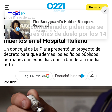
Registrarse
0221.com.ar
La Plata
Fentanilo
21 de mayo de 2025
Fentanilo contaminado: piden que se
declaren tres días de duelo por los 14
muertos en el Hospital Italiano
Un concejal de La Plata presentó un proyecto de
decreto para que además los edificios públicos
permanezcan esos días con la bandera a media
asta.
Escuchá la nota
Seguí a 0221 en
Por
0221