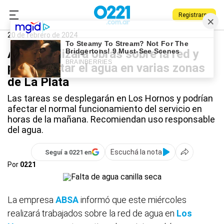
Registrarse
0221.com.ar
La Plata
ABSA
20 de febrero de 2024
ABSA realizará obras sobre la red y
podría faltar el agua en varias zonas
de La Plata
Las tareas se desplegarán en Los Hornos y podrían
afectar el normal funcionamiento del servicio en
horas de la mañana. Recomiendan uso responsable
del agua.
Escuchá la nota
Seguí a 0221 en
Por
0221
La empresa
ABSA
informó que este miércoles
realizará trabajados sobre la red de agua en
Los