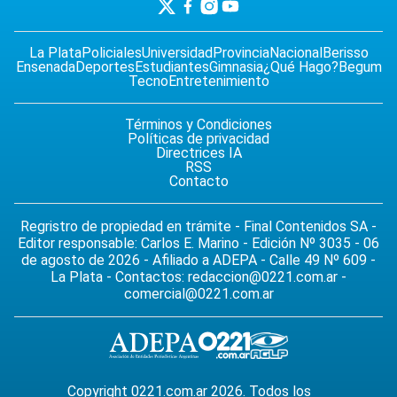
La Plata
Policiales
Universidad
Provincia
Nacional
Berisso
Ensenada
Deportes
Estudiantes
Gimnasia
¿Qué Hago?
Begum
Tecno
Entretenimiento
Términos y Condiciones
Políticas de privacidad
Directrices IA
RSS
Contacto
Regristro de propiedad en trámite - Final Contenidos SA -
Editor responsable: Carlos E. Marino - Edición Nº 3035 - 06
de agosto de 2026 - Afiliado a ADEPA - Calle 49 Nº 609 -
La Plata - Contactos:
redaccion@0221.com.ar
-
comercial@0221.com.ar
Copyright 0221.com.ar 2026. Todos los