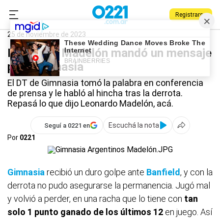
Registrarse
0221.com.ar
Gimnasia
Deportes
Leonardo Madelón
25 de noviembre de 2023
Leonardo Madelón mandó un mensaje
para Gimnasia
El DT de Gimnasia tomó la palabra en conferencia
de prensa y le habló al hincha tras la derrota.
Repasá lo que dijo Leonardo Madelón, acá.
Escuchá la nota
Seguí a 0221 en
Por
0221
Gimnasia
recibió un duro golpe ante
Banfield
, y con la
derrota no pudo asegurarse la permanencia. Jugó mal
y volvió a perder, en una racha que lo tiene con
tan
solo 1 punto ganado de los últimos 12
en juego. Así