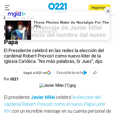
Registrarse
0221.com.ar
Javier Milei
8 de mayo de 2025
El increíble mensaje de Javier Milei
tras el anuncio del nombre del nuevo
Papa
El Presidente celebró en las redes la elección del
cardenal Robert Prevost como nuevo líder de la
Iglesia Católica. "No más palabras, Sr Juez", dijo.
Escuchá la nota
Seguí a 0221 en
Por
0221
El presidente
Javier Milei
celebró
la elección del
cardenal Robert Prevost como el nuevo Papa León
XIV
con un increíble mensaje en su cuenta personal de