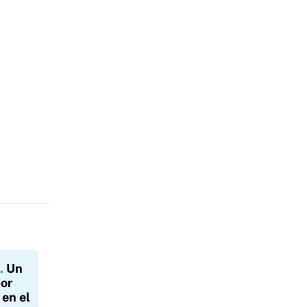
Un
por
en el