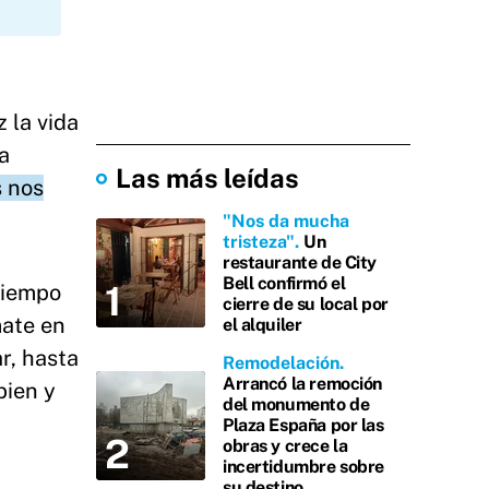
z la vida
a
Las más leídas
s nos
"Nos da mucha
tristeza"
Un
restaurante de City
Bell confirmó el
tiempo
cierre de su local por
mate en
el alquiler
r, hasta
Remodelación
Arrancó la remoción
bien y
del monumento de
Plaza España por las
obras y crece la
incertidumbre sobre
su destino