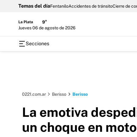
Temas del día
Fentanilo
Accidentes de tránsito
Cierre de c
La Plata
9°
jueves 06 de agosto de 2026
Secciones
0221.com.ar
Berisso
Berisso
La emotiva despedi
un choque en moto