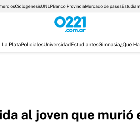
omercios
Ciclogénesis
UNLP
Banco Provincia
Mercado de pases
Estudian
La Plata
Policiales
Universidad
Estudiantes
Gimnasia
¿Qué Ha
da al joven que murió 