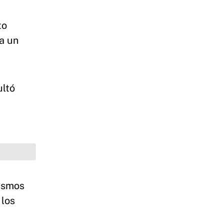
to
a un
ultó
tismos
 los