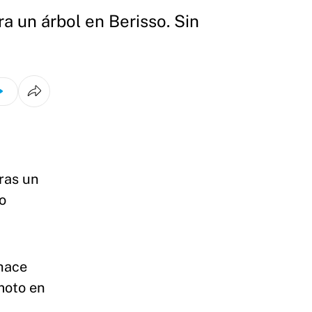
a un árbol en Berisso. Sin
ras un
o
 hace
moto en