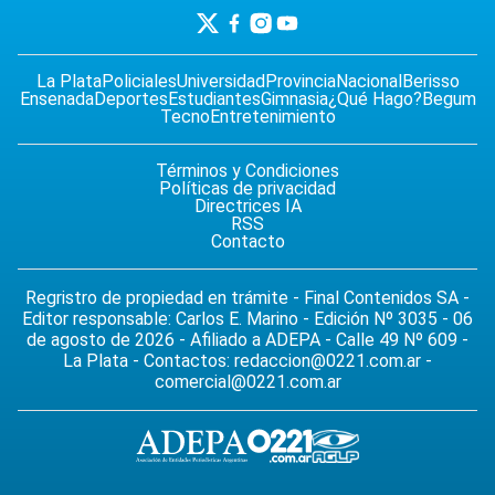
La Plata
Policiales
Universidad
Provincia
Nacional
Berisso
Ensenada
Deportes
Estudiantes
Gimnasia
¿Qué Hago?
Begum
Tecno
Entretenimiento
Términos y Condiciones
Políticas de privacidad
Directrices IA
RSS
Contacto
Regristro de propiedad en trámite - Final Contenidos SA -
Editor responsable: Carlos E. Marino - Edición Nº 3035 - 06
de agosto de 2026 - Afiliado a ADEPA - Calle 49 Nº 609 -
La Plata - Contactos:
redaccion@0221.com.ar
-
comercial@0221.com.ar