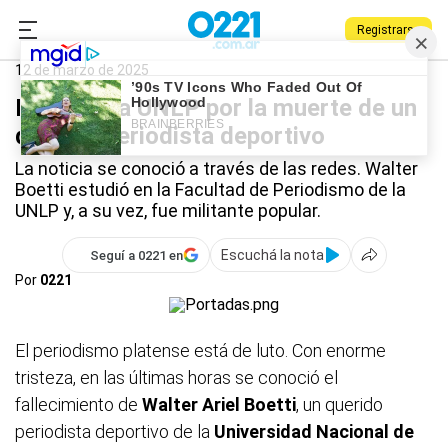
Registrarse
0221.com.ar
Universidad
La Plata
UNLP
12 de marzo de 2025
Dolor en la UNLP por la muerte de un
querido periodista deportivo
La noticia se conoció a través de las redes. Walter
Boetti estudió en la Facultad de Periodismo de la
UNLP y, a su vez, fue militante popular.
Escuchá la nota
Seguí a 0221 en
Por
0221
El periodismo platense está de luto. Con enorme
tristeza, en las últimas horas se conoció el
fallecimiento de
Walter Ariel Boetti
, un querido
periodista deportivo de la
Universidad Nacional de