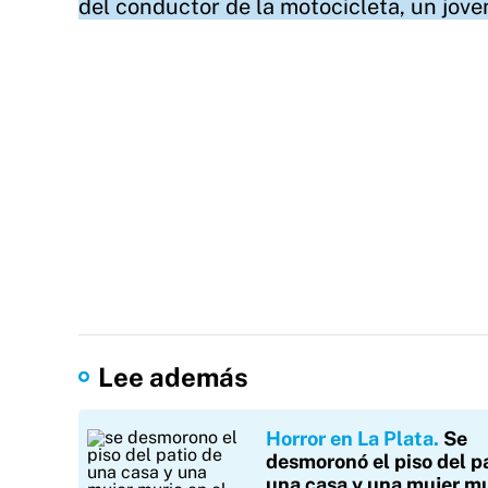
del conductor de la motocicleta, un jov
Lee además
Horror en La Plata
Se
desmoronó el piso del p
una casa y una mujer mu