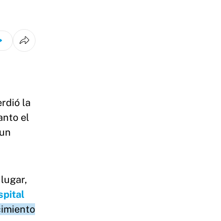
rdió la
anto el
 un
 lugar,
pital
cimiento