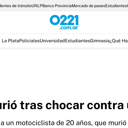
entes de tránsito
UNLP
Banco Provincia
Mercado de pases
Estudiantes
La Plata
Policiales
Universidad
Estudiantes
Gimnasia
¿Qué Ha
rió tras chocar contra 
ó a un motociclista de 20 años, que murió