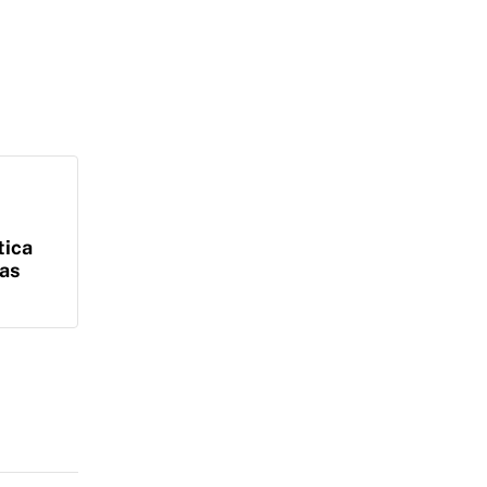
tica
mas