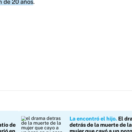
en de 20 años
.
La encontró el hijo
El dr
atio de
detrás de la muerte de la
rió en
mujer que cayó a un pozo