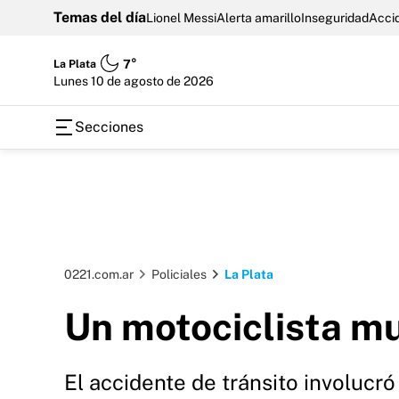
Temas del día
Lionel Messi
Alerta amarillo
Inseguridad
Accid
La Plata
7°
lunes 10 de agosto de 2026
Secciones
0221.com.ar
Policiales
La Plata
Un motociclista mu
El accidente de tránsito involucr