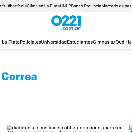
 frutihortícola
Clima en La Plata
UNLP
Banco Provincia
Mercado de pas
La Plata
Policiales
Universidad
Estudiantes
Gimnasia
¿Qué Ha
 Correa