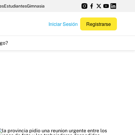
es
Estudiantes
Gimnasia
Iniciar Sesión
Registrarse
go?