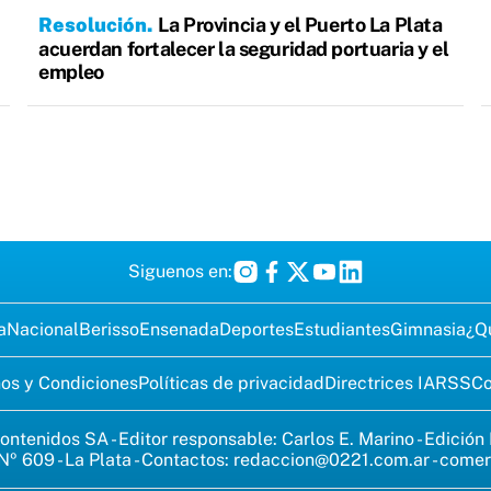
Resolución
La Provincia y el Puerto La Plata
acuerdan fortalecer la seguridad portuaria y el
empleo
Siguenos en:
a
Nacional
Berisso
Ensenada
Deportes
Estudiantes
Gimnasia
¿Q
os y Condiciones
Políticas de privacidad
Directrices IA
RSS
Co
ontenidos SA - Editor responsable: Carlos E. Marino - Edición
Nº 609 - La Plata - Contactos:
redaccion@0221.com.ar
-
comer