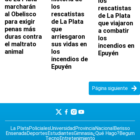
los
marcharán
los
rescatistas
al Obelisco
rescatistas
de La Plata
para exigir
de La Plata
que viajaron
penas más
que
a combatir
duras contra
arriesgaron
los
el maltrato
sus vidas en
incendios en
animal
los
Epuyén
incendios de
Epuyén
Página siguiente
La Plata
Policiales
Universidad
Provincia
Nacional
Berisso
Ensenada
Deportes
Estudiantes
Gimnasia
¿Qué Hago?
Begum
Tecno
Entretenimiento