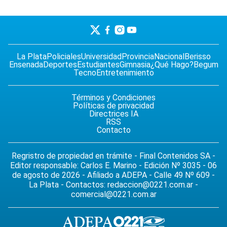
La Plata
Policiales
Universidad
Provincia
Nacional
Berisso
Ensenada
Deportes
Estudiantes
Gimnasia
¿Qué Hago?
Begum
Tecno
Entretenimiento
Términos y Condiciones
Políticas de privacidad
Directrices IA
RSS
Contacto
Regristro de propiedad en trámite - Final Contenidos SA -
Editor responsable: Carlos E. Marino - Edición Nº 3035 - 06
de agosto de 2026 - Afiliado a ADEPA - Calle 49 Nº 609 -
La Plata - Contactos:
redaccion@0221.com.ar
-
comercial@0221.com.ar