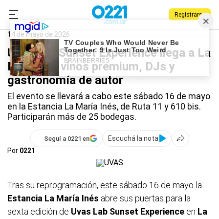
Registrarse
0221.com.ar
Qué Hago
La Plata
14 de mayo de 2026
Uvas Lab Sunset Experience llega a La
Plata con vinos premium, DJs y
gastronomía de autor
El evento se llevará a cabo este sábado 16 de mayo
en la Estancia La María Inés, de Ruta 11 y 610 bis.
Participarán más de 25 bodegas.
Escuchá la nota
Seguí a 0221 en
Por
0221
Tras su reprogramación, este sábado 16 de mayo la
Estancia La María
Inés
abre sus puertas para la
sexta edición de
Uvas Lab Sunset Experience
en
La