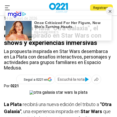
Registrarse
0221.com.ar
Qué Hago
La Plata
La Plata
14 de mayo de 2026
Llega a La Plata "Otra Galaxia", el
evento inspirado en Star Wars con
shows y experiencias inmersivas
La propuesta inspirada en Star Wars desembarca
en La Plata con desafíos interactivos, personajes y
actividades para grupos familiares en Espacio
Medusa.
Escuchá la nota
Seguí a 0221 en
Por
0221
La Plata
recibirá una nueva edición del tributo a
"Otra
Galaxia"
, una experiencia inspirada en
Star Wars
que