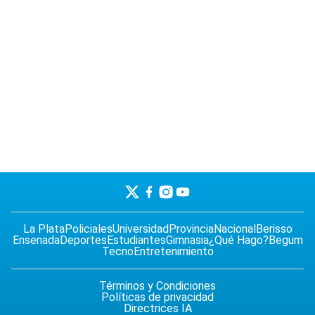
La Plata
Policiales
Universidad
Provincia
Nacional
Berisso
Ensenada
Deportes
Estudiantes
Gimnasia
¿Qué Hago?
Begum
Tecno
Entretenimiento
Términos y Condiciones
Políticas de privacidad
Directrices IA