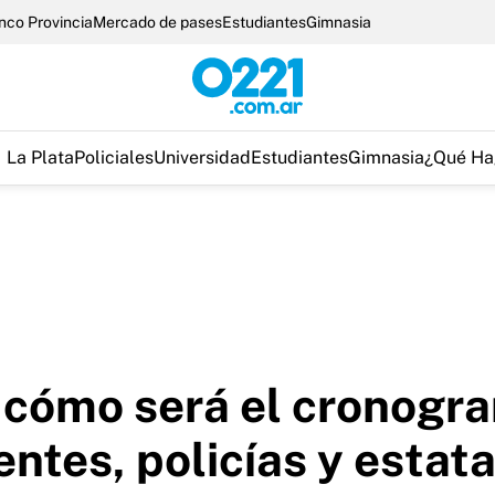
nco Provincia
Mercado de pases
Estudiantes
Gimnasia
La Plata
Policiales
Universidad
Estudiantes
Gimnasia
¿Qué Ha
 cómo será el cronogr
entes, policías y estat