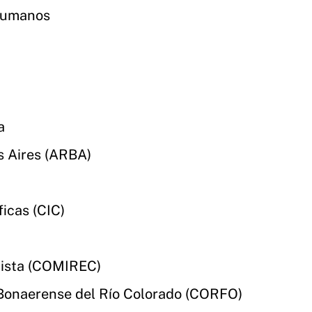
 Humanos
a
 Aires (ARBA)
icas (CIC)
uista (COMIREC)
 Bonaerense del Río Colorado (CORFO)