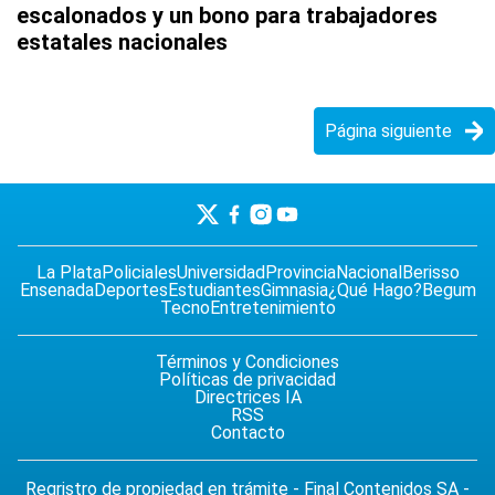
escalonados y un bono para trabajadores
estatales nacionales
Página siguiente
La Plata
Policiales
Universidad
Provincia
Nacional
Berisso
Ensenada
Deportes
Estudiantes
Gimnasia
¿Qué Hago?
Begum
Tecno
Entretenimiento
Términos y Condiciones
Políticas de privacidad
Directrices IA
RSS
Contacto
Regristro de propiedad en trámite - Final Contenidos SA -