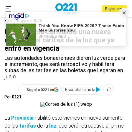
Registrarse
0221.com.ar
Provincia
Tarifas
30 de mayo de 2025
La Provincia convalidó una nueva
suba de las tarifas de la luz que ya
entró en vigencia
Las autoridades bonaerenses dieron luz verde para
el incremento, que será retroactivo y habilitará
subas de las tarifas en las boletas que llegarán en
junio.
Escuchá la nota
Seguí a 0221 en
Por
0221
La
Provincia
habilitó este viernes un nuevo aumento
de las
tarifas
de la
luz
, que será retroactivo al primer