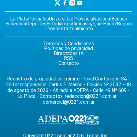
La Plata
Policiales
Universidad
Provincia
Nacional
Berisso
Ensenada
Deportes
Estudiantes
Gimnasia
¿Qué Hago?
Begum
Tecno
Entretenimiento
Términos y Condiciones
Políticas de privacidad
Directrices IA
RSS
Contacto
Regristro de propiedad en trámite - Final Contenidos SA -
Editor responsable: Carlos E. Marino - Edición Nº 3037 - 08
de agosto de 2026 - Afiliado a ADEPA - Calle 49 Nº 609 -
La Plata - Contactos:
redaccion@0221.com.ar
-
comercial@0221.com.ar
Copyright 0221.com.ar 2026. Todos los