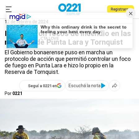
Registrarse
0221.com.ar
Provincia
Punta Lara
12 de febrero de 2024
Extinguieron focos de incendio en las
reservas de Punta Lara y Tornquist
El Gobierno bonaerense puso en marcha un
protocolo de acción que permitió controlar un foco
de fuego en Punta Lara e hizo lo propio en la
Reserva de Tornquist.
Escuchá la nota
Seguí a 0221 en
Por
0221