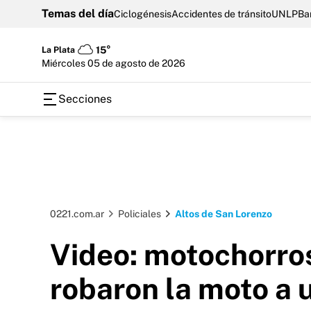
Temas del día
Ciclogénesis
Accidentes de tránsito
UNLP
Ba
La Plata
15°
miércoles 05 de agosto de 2026
Secciones
0221.com.ar
Policiales
Altos de San Lorenzo
Video: motochorros
robaron la moto a 