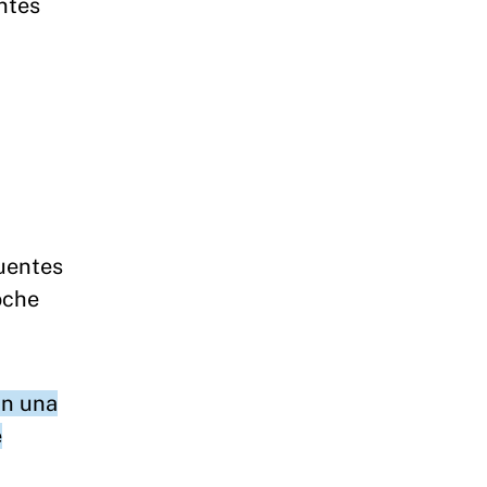
antes
cuentes
oche
an una
e