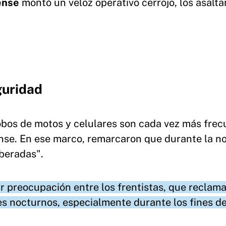
rense
montó un veloz operativo cerrojo, los asalt
guridad
obos de motos y celulares son cada vez más fre
tense. En ese marco, remarcaron que durante la n
beradas".
ar preocupación entre los frentistas, que reclam
es nocturnos, especialmente durante los fines d