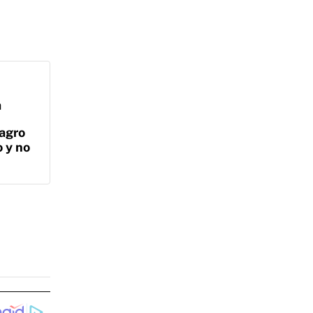
a
lagro
 y no