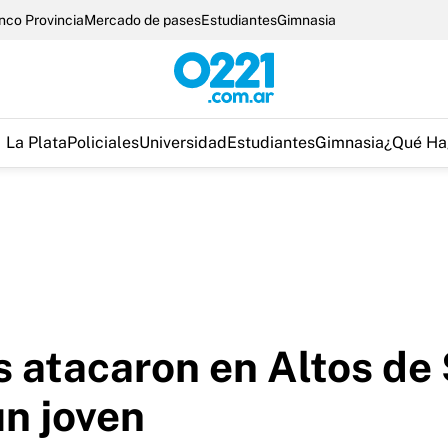
nco Provincia
Mercado de pases
Estudiantes
Gimnasia
La Plata
Policiales
Universidad
Estudiantes
Gimnasia
¿Qué Ha
 atacaron en Altos de 
un joven