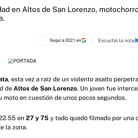
ad en Altos de San Lorenzo, motochorros
a.
Escuchá la nota
Seguí a 0221 en
ata
, esta vez a raíz de un violento asalto perpetr
ad de
Altos de San
Lorenzo
. Un joven fue interc
su moto en cuestión de unos pocos segundos.
 22.55 en
27 y 75
y todo quedó filmado por una
e la zona.