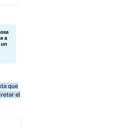
losa
e a
 un
sta que
retar el