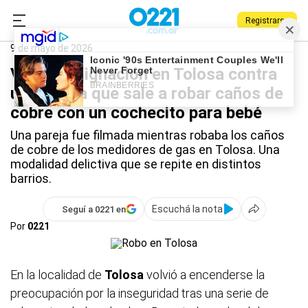
Registrarse
0221.com.ar
Policiales
Tolosa
9 de mayo de 2026
Video: indignación en Tolosa contra
una pareja que sale a robar caños de
cobre con un cochecito para bebé
Una pareja fue filmada mientras robaba los caños
de cobre de los medidores de gas en Tolosa. Una
modalidad delictiva que se repite en distintos
barrios.
Escuchá la nota
Seguí a 0221 en
Por
0221
En la localidad de
Tolosa
volvió a encenderse la
preocupación por la inseguridad tras una serie de