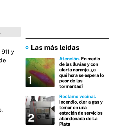
Las más leídas
 911 y
Atención
En medio
de
de las lluvias y con
alerta naranja, ¿a
qué hora se espera lo
peor de las
tormentas?
Reclamo vecinal
Incendio, olor a gas y
temor en una
o,
estación de servicios
abandonada de La
Plata