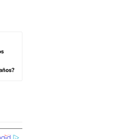
os
 años?