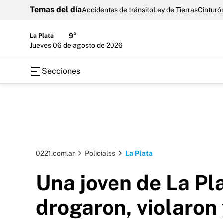
Temas del día
Accidentes de tránsito
Ley de Tierras
Cinturón
La Plata
9°
jueves 06 de agosto de 2026
Secciones
0221.com.ar
Policiales
La Plata
Una joven de La Pl
drogaron, violaron