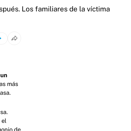
pués. Los familiares de la víctima
 un
ras más
asa.
sa.
 el
monio de