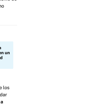
mo
a
en un
ad
e los
rdar
 a