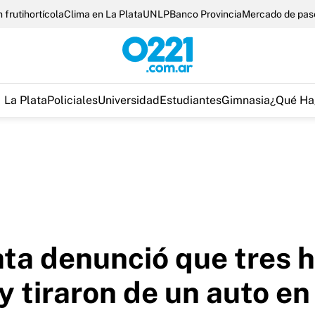
 frutihortícola
Clima en La Plata
UNLP
Banco Provincia
Mercado de pas
La Plata
Policiales
Universidad
Estudiantes
Gimnasia
¿Qué Ha
ata denunció que tres 
 y tiraron de un auto e