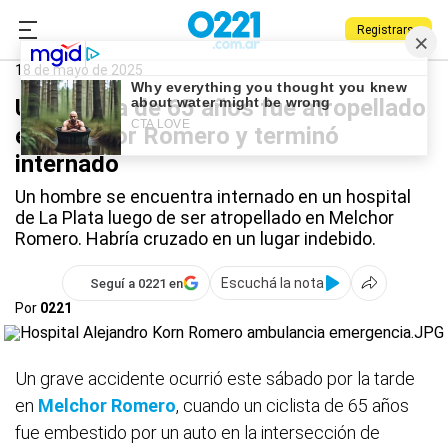
Registrarse
0221.com.ar
Policiales
Melchor Romero
18 de mayo de 2025
Un ciclista de 65 años fue atropellado
en Melchor Romero y terminó
internado
Un hombre se encuentra internado en un hospital
de La Plata luego de ser atropellado en Melchor
Romero. Habría cruzado en un lugar indebido.
Escuchá la nota
Seguí a 0221 en
Por
0221
Un grave accidente ocurrió este sábado por la tarde
en
Melchor Romero
, cuando un ciclista de 65 años
fue embestido por un auto en la intersección de