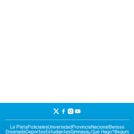
La Plata
Policiales
Universidad
Provincia
Nacional
Berisso
Ensenada
Deportes
Estudiantes
Gimnasia
¿Qué Hago?
Begum