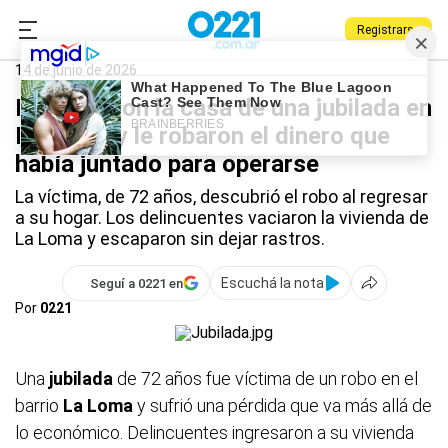
Registrarse
0221.com.ar
Policiales
La Loma
14 de junio de 2026
Desvalijaron la casa de una jubilada en
La Loma y le robaron el dinero que
había juntado para operarse
La víctima, de 72 años, descubrió el robo al regresar
a su hogar. Los delincuentes vaciaron la vivienda de
La Loma y escaparon sin dejar rastros.
Escuchá la nota
Seguí a 0221 en
Por
0221
Una
jubilada
de 72 años fue víctima de un robo en el
barrio
La Loma
y sufrió una pérdida que va más allá de
lo económico. Delincuentes ingresaron a su vivienda