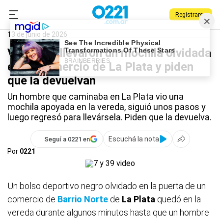
Registrarse
0221.com.ar
La Plata
La Plata
13 de junio de 2026
Video: se llevaron un mochila olvidada
en un comercio de La Plata y piden
que la devuelvan
Un hombre que caminaba en La Plata vio una
mochila apoyada en la vereda, siguió unos pasos y
luego regresó para llevársela. Piden que la devuelva.
Escuchá la nota
Seguí a 0221 en
Por
0221
Un bolso deportivo negro olvidado en la puerta de un
comercio de
Barrio Norte
de
La Plata
quedó en la
vereda durante algunos minutos hasta que un hombre