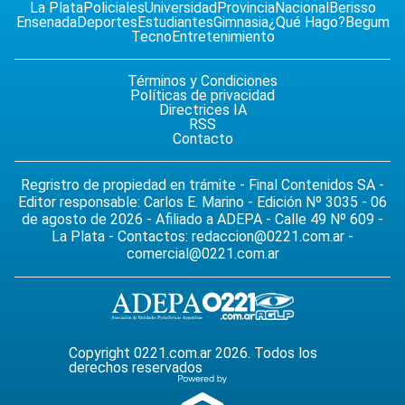
La Plata
Policiales
Universidad
Provincia
Nacional
Berisso
Ensenada
Deportes
Estudiantes
Gimnasia
¿Qué Hago?
Begum
Tecno
Entretenimiento
Términos y Condiciones
Políticas de privacidad
Directrices IA
RSS
Contacto
Regristro de propiedad en trámite - Final Contenidos SA -
Editor responsable: Carlos E. Marino - Edición Nº 3035 - 06
de agosto de 2026 - Afiliado a ADEPA - Calle 49 Nº 609 -
La Plata - Contactos:
redaccion@0221.com.ar
-
comercial@0221.com.ar
Copyright 0221.com.ar 2026. Todos los
derechos reservados