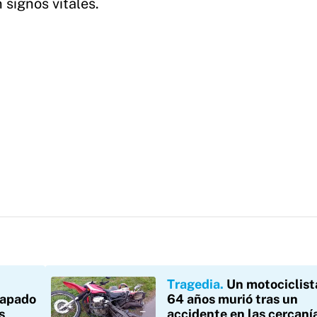
n signos vitales.
Tragedia
Un motociclist
rapado
64 años murió tras un
s
accidente en las cercaní