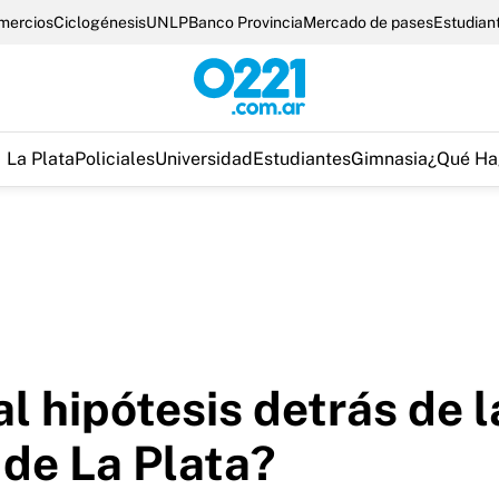
omercios
Ciclogénesis
UNLP
Banco Provincia
Mercado de pases
Estudian
La Plata
Policiales
Universidad
Estudiantes
Gimnasia
¿Qué Ha
al hipótesis detrás de 
de La Plata?