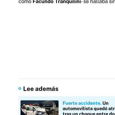
como
Facundo Tranquilini
- se hallaba si
Lee además
Fuerte accidente
Un
automovilista quedó at
tras un choque entre do