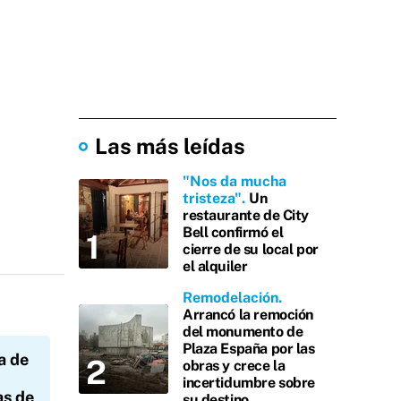
Las más leídas
"Nos da mucha
tristeza"
Un
restaurante de City
Bell confirmó el
cierre de su local por
el alquiler
Remodelación
Arrancó la remoción
del monumento de
Plaza España por las
a de
obras y crece la
incertidumbre sobre
as de
su destino