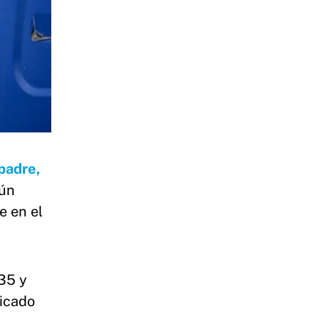
padre,
gún
e en el
35 y
ficado