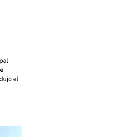
ipal
de
dujo el