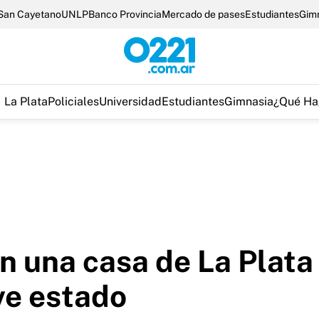
San Cayetano
UNLP
Banco Provincia
Mercado de pases
Estudiantes
Gim
La Plata
Policiales
Universidad
Estudiantes
Gimnasia
¿Qué Ha
 una casa de La Plata 
ve estado