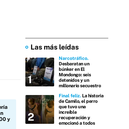
Las más leídas
Narcotráfico
Desbaratan un
búnker en El
Mondongo: seis
detenidos y un
millonario secuestro
Final feliz
La historia
de Camilo, el perro
ría
que tuvo una
increíble
un
recuperación y
000 y
emocionó a todos