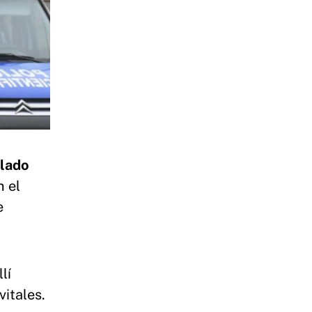
llado
n el
e
lí
vitales.