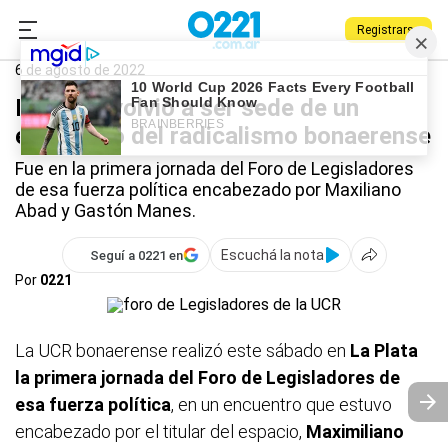
Registrarse
0221.com.ar
Provincia
UCR
6 de agosto de 2022
La Plata volvió a ser sede de un
encuentro del radicalismo bonaerense
Fue en la primera jornada del Foro de Legisladores
de esa fuerza política encabezado por Maxiliano
Abad y Gastón Manes.
Escuchá la nota
Seguí a 0221 en
Por
0221
La UCR bonaerense realizó este sábado en
La Plata
la primera jornada del Foro de Legisladores de
esa fuerza política
, en un encuentro que estuvo
encabezado por el titular del espacio,
Maximiliano