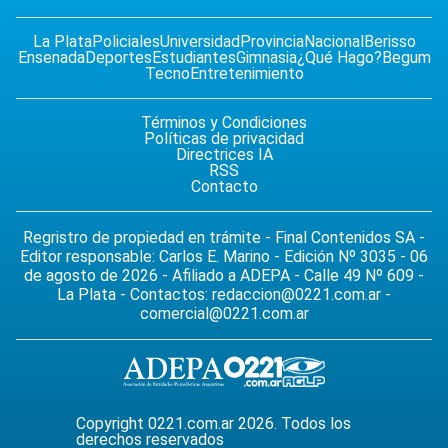
La Plata
Policiales
Universidad
Provincia
Nacional
Berisso
Ensenada
Deportes
Estudiantes
Gimnasia
¿Qué Hago?
Begum
Tecno
Entretenimiento
Términos y Condiciones
Políticas de privacidad
Directrices IA
RSS
Contacto
Regristro de propiedad en trámite - Final Contenidos SA -
Editor responsable: Carlos E. Marino - Edición Nº 3035 - 06
de agosto de 2026 - Afiliado a ADEPA - Calle 49 Nº 609 -
La Plata - Contactos:
redaccion@0221.com.ar
-
comercial@0221.com.ar
Copyright 0221.com.ar 2026. Todos los
derechos reservados