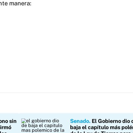
ente manera:
ono sin
Senado
El Gobierno dio 
firmó
baja el capítulo más pol