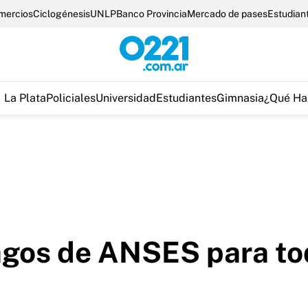
omercios
Ciclogénesis
UNLP
Banco Provincia
Mercado de pases
Estudian
La Plata
Policiales
Universidad
Estudiantes
Gimnasia
¿Qué Ha
pagos de ANSES para to