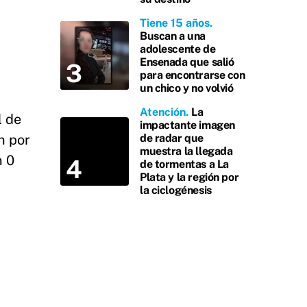
Tiene 15 años
Buscan a una
adolescente de
Ensenada que salió
para encontrarse con
un chico y no volvió
Atención
La
l de
impactante imagen
n por
de radar que
muestra la llegada
n 0
de tormentas a La
Plata y la región por
la ciclogénesis