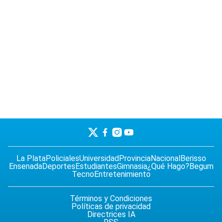
La Plata
Policiales
Universidad
Provincia
Nacional
Berisso
Ensenada
Deportes
Estudiantes
Gimnasia
¿Qué Hago?
Begum
Tecno
Entretenimiento
Términos y Condiciones
Políticas de privacidad
Directrices IA