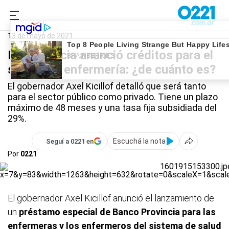
0221.com.ar
Provincia
Créditos
13 de mayo de 2021
La Provincia anunció créditos para el
sector de enfermería: ¿de cuánto es?
El gobernador Axel Kicillof detalló que será tanto
para el sector público como privado. Tiene un plazo
máximo de 48 meses y una tasa fija subsidiada del
29%.
Escuchá la nota
Seguí a 0221 en
Por
0221
El gobernador Axel Kicillof anunció el lanzamiento de
un
préstamo especial de Banco Provincia para las
enfermeras y los enfermeros del sistema de salud