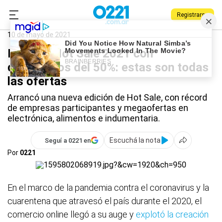
Registrarse
0221.com.ar
Nacional
Hot Sale 2021
10 de mayo de 2021
Llegó el Hot Sale 2021 con
descuentos del 50%: estas son todas
las ofertas
Arrancó una nueva edición de Hot Sale, con récord
de empresas participantes y megaofertas en
electrónica, alimentos e indumentaria.
Escuchá la nota
Seguí a 0221 en
Por
0221
En el marco de la pandemia contra el coronavirus y la
cuarentena que atravesó el país durante el 2020, el
comercio online llegó a su auge y
explotó la creación