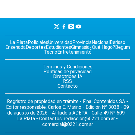
La Plata
Policiales
Universidad
Provincia
Nacional
Berisso
Ensenada
Deportes
Estudiantes
Gimnasia
¿Qué Hago?
Begum
Tecno
Entretenimiento
Términos y Condiciones
Políticas de privacidad
Directrices IA
RSS
Contacto
Regristro de propiedad en trámite - Final Contenidos SA -
Editor responsable: Carlos E. Marino - Edición Nº 3038 - 09
de agosto de 2026 - Afiliado a ADEPA - Calle 49 Nº 609 -
La Plata - Contactos:
redaccion@0221.com.ar
-
comercial@0221.com.ar