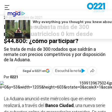
0221.com.ar
Nacional
Remate de la Aduana
29 de diciembre de 2021
La Aduana subasta más de 300
motos y cuatriciclos 0 km desde
$44.800: ¿cómo participar?
Se trata de más de 300 rodados que saldrán a
remate con precios competitivos y por disposición
de la Aduana.
Escuchá la nota
Seguí a 0221 en
Por
0221
La Aduana anunció este miércoles que en enero
realizará, a través del
Banco Ciudad
, una nueva serie