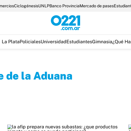
omercios
Ciclogénesis
UNLP
Banco Provincia
Mercado de pases
Estudian
La Plata
Policiales
Universidad
Estudiantes
Gimnasia
¿Qué Ha
 de la Aduana