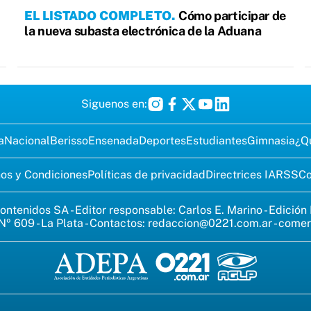
EL LISTADO COMPLETO
Cómo participar de
la nueva subasta electrónica de la Aduana
Siguenos en:
a
Nacional
Berisso
Ensenada
Deportes
Estudiantes
Gimnasia
¿Q
os y Condiciones
Políticas de privacidad
Directrices IA
RSS
Co
ontenidos SA - Editor responsable: Carlos E. Marino - Edición
Nº 609 - La Plata - Contactos:
redaccion@0221.com.ar
-
comer