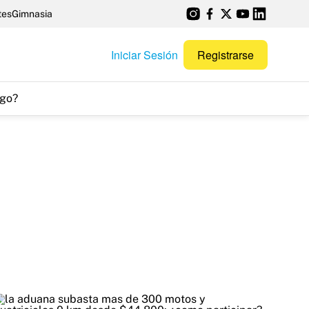
tes
Gimnasia
Iniciar Sesión
Registrarse
go?