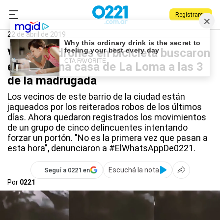
Registrarse
0221.com.ar
Policiales
La Loma
22 de abril de 2019
VIDEO: ladrones en bicicleta buscaron
entrar a una casa de La Loma a las 3
de la madrugada
Los vecinos de este barrio de la ciudad están
jaqueados por los reiterados robos de los últimos
días. Ahora quedaron registrados los movimientos
de un grupo de cinco delincuentes intentando
forzar un portón. "No es la primera vez que pasan a
esta hora", denunciaron a #ElWhatsAppDe0221.
Escuchá la nota
Seguí a 0221 en
Por
0221