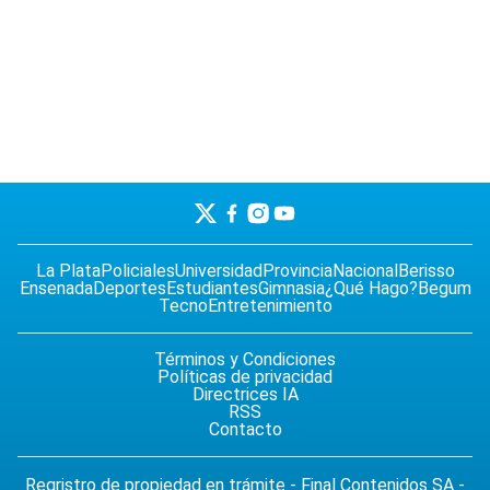
La Plata
Policiales
Universidad
Provincia
Nacional
Berisso
Ensenada
Deportes
Estudiantes
Gimnasia
¿Qué Hago?
Begum
Tecno
Entretenimiento
Términos y Condiciones
Políticas de privacidad
Directrices IA
RSS
Contacto
Regristro de propiedad en trámite - Final Contenidos SA -