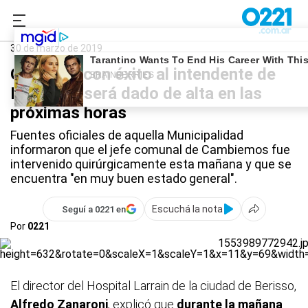
0221.com.ar
La Plata
Jorge Nedela
30 de marzo de 2019
Operaron con éxito al intendente de
Berisso y será dado de alta en las
próximas horas
Fuentes oficiales de aquella Municipalidad
informaron que el jefe comunal de Cambiemos fue
intervenido quirúrgicamente esta mañana y que se
encuentra "en muy buen estado general".
Escuchá la nota
Seguí a 0221 en
Por
0221
El director del Hospital Larrain de la ciudad de Berisso,
Alfredo Zanaroni
,
explicó que
durante la mañana