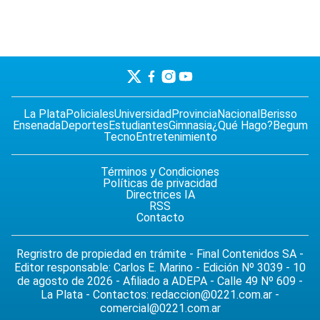
La Plata
Policiales
Universidad
Provincia
Nacional
Berisso
Ensenada
Deportes
Estudiantes
Gimnasia
¿Qué Hago?
Begum
Tecno
Entretenimiento
Términos y Condiciones
Políticas de privacidad
Directrices IA
RSS
Contacto
Regristro de propiedad en trámite - Final Contenidos SA -
Editor responsable: Carlos E. Marino - Edición Nº 3039 - 10
de agosto de 2026 - Afiliado a ADEPA - Calle 49 Nº 609 -
La Plata - Contactos:
redaccion@0221.com.ar
-
comercial@0221.com.ar