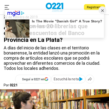
Registrarse
0221.com.ar
La Plata
Descuentos
22 de febrero de 2019
¿Cuáles son las 20 librerías que
ofrecen descuentos del Banco
Provincia en La Plata?
A días del inicio de las clases en el territorio
bonaerense, la entidad lanzó una promoción en la
compra de artículos escolares que se podrá
aprovechar en diferentes comercios de la ciudad.
Todos los locales adheridos.
Escuchá la nota
Seguí a 0221 en
Por
0221