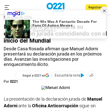
Registrarse
0221.com.ar
Nacional
Manuel Adorni
9 de junio de 2026
Manuel Adorni presentaría su
declaración jurada coincidiendo con el
inicio del Mundial
Desde Casa Rosada afirman que Manuel Adorni
presentará su declaración jurada en los próximos
días. Avanzan las investigaciones por
enriquecimiento ilícito.
Escuchá la nota
Seguí a 0221 en
Por
0221
La presentación de la declaración jurada de
Manuel
Adorni
ante la
Oficina Anticorrupción
sigue sin